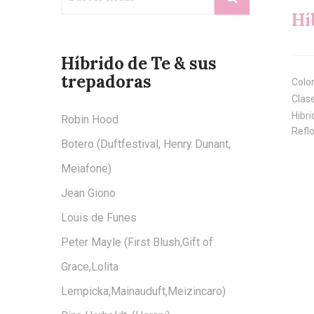
Hí
Híbrido de Te & sus
trepadoras
Colo
Clas
Hibr
Robin Hood
Refl
Botero (Duftfestival, Henry Dunant,
Meiafone)
Jean Giono
Louis de Funes
Peter Mayle (First Blush,Gift of
Grace,Lolita
Lempicka,Mainauduft,Meizincaro)