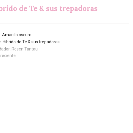
brido de Te & sus trepadoras
r:
Amarillo oscuro
e:
Híbrido de Te & sus trepadoras
idador: Rosen Tantau
oreciente