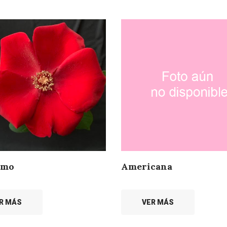
imo
Americana
R MÁS
VER MÁS